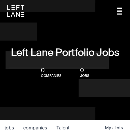
Left Lane Portfolio Jobs
0
0
COMPANIES
JOBS
jobs
companies
Talent
My
alerts