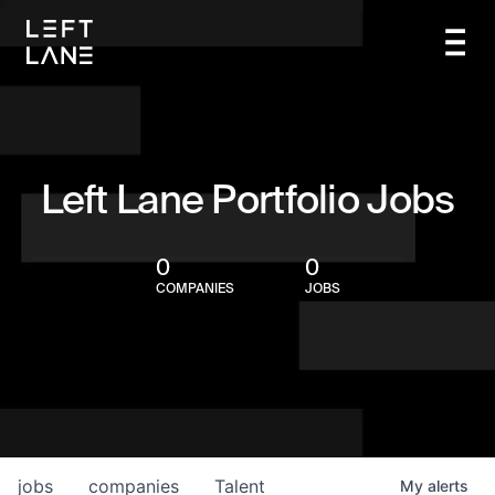
Left Lane Portfolio Jobs
0
0
COMPANIES
JOBS
jobs
companies
Talent
My
alerts