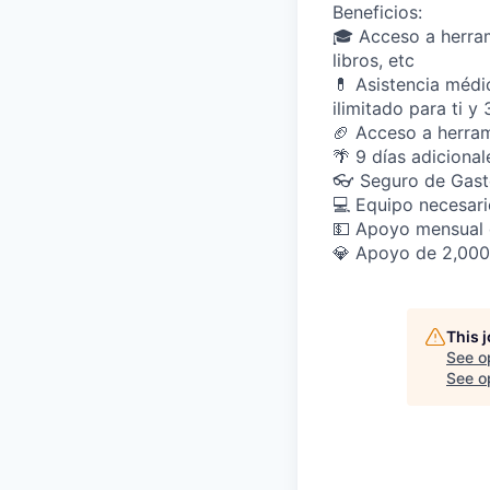
Beneficios:
🎓 Acceso a herram
libros, etc
💊 Asistencia médi
ilimitado para ti y 
🏈 Acceso a herram
🌴 9 días adicional
👓 Seguro de Gas
💻 Equipo necesari
💵 Apoyo mensual 
💎 Apoyo de 2,000 
This 
See o
See op