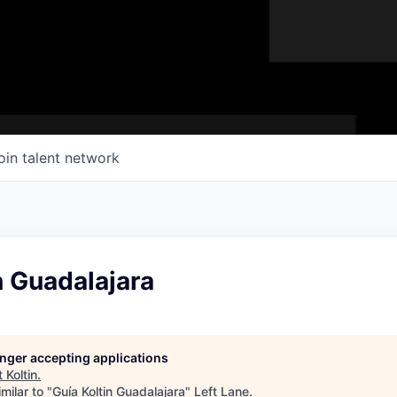
oin talent network
n Guadalajara
longer accepting applications
t
Koltin
.
milar to "
Guía Koltin Guadalajara
"
Left Lane
.