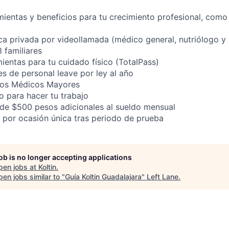
ientas y beneficios para tu crecimiento profesional, como c
ca privada por videollamada (médico general, nutriólogo y
3 familiares
ientas para tu cuidado físico (TotalPass)
es de personal leave por ley al año
tos Médicos Mayores
o para hacer tu trabajo
de $500 pesos adicionales al sueldo mensual
por ocasión única tras periodo de prueba
job is no longer accepting applications
pen jobs at
Koltin
.
en jobs similar to "
Guía Koltin Guadalajara
"
Left Lane
.