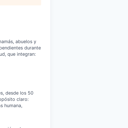
mamás, abuelos y
ependientes durante
d, que integran:
s, desde los 50
pósito claro:
ás humana,