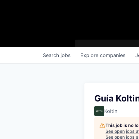
Search
jobs
Explore
companies
J
Guía Kolti
Koltin
This job is no 
See open jobs a
See open jobs si