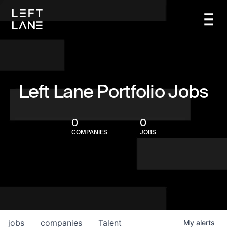
Left Lane Portfolio Jobs
0
0
COMPANIES
JOBS
jobs
companies
Talent
My
alerts