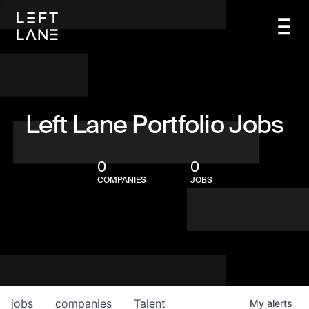
Left Lane Portfolio Jobs
0
0
COMPANIES
JOBS
jobs
companies
Talent
My
alerts